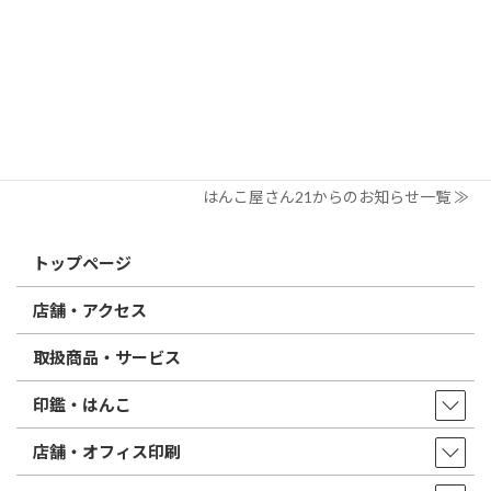
2026/03/09
はんこ屋さん21からのお知らせ
電子印鑑の使い方は？メリットやデメリットも解説
2026/02/13
はんこ屋さん21からのお知らせ
印鑑の書体（古印体・篆書体・印相体・楷書体・行書体）とは？
特徴とフォントの選び方
はんこ屋さん21からのお知らせ一覧 ≫
トップページ
店舗・アクセス
取扱商品・サービス
印鑑・はんこ
店舗・オフィス印刷