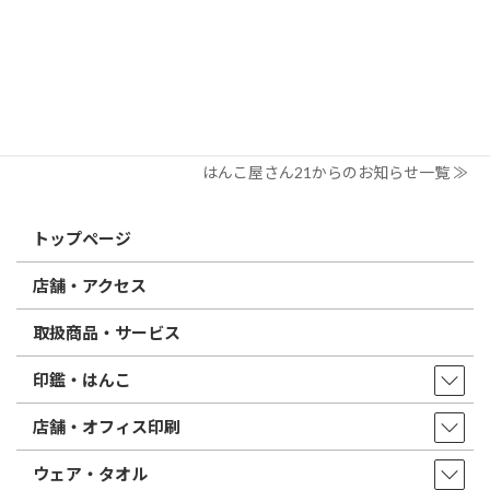
電子印鑑の使い方は？メリットやデメリットも解説
2026/02/13
はんこ屋さん21からのお知らせ
印鑑の書体（古印体・篆書体・印相体・楷書体・行書体）とは？
特徴とフォントの選び方
はんこ屋さん21からのお知らせ一覧 ≫
トップページ
店舗・アクセス
取扱商品・サービス
印鑑・はんこ
店舗・オフィス印刷
ウェア・タオル