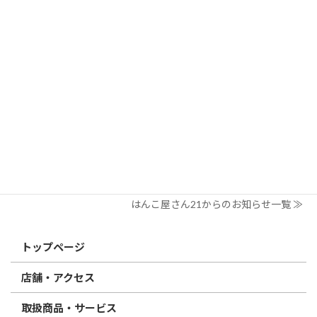
はんこ屋さん21からのお知らせ
2026/03/19
はんこ屋さん21からのお知らせ
個人用印鑑の印材（素材）の選び方｜実印・銀行印・認印におす
すめは？
2026/03/09
はんこ屋さん21からのお知らせ
電子印鑑の使い方は？メリットやデメリットも解説
2026/02/13
はんこ屋さん21からのお知らせ
印鑑の書体（古印体・篆書体・印相体・楷書体・行書体）とは？
特徴とフォントの選び方
はんこ屋さん21からのお知らせ一覧 ≫
トップページ
店舗・アクセス
取扱商品・サービス